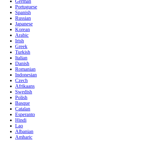
German
Portuguese
Spanish
Russian
Japanese
Korean
Arabic
Irish
Greek
Turkish
Italian
Danish
Romanian
Indonesian
Czech
Afrikaans
Swedish
Polish
Basque
Catalan
Esperanto
Hindi
Lao
Albanian
Amharic