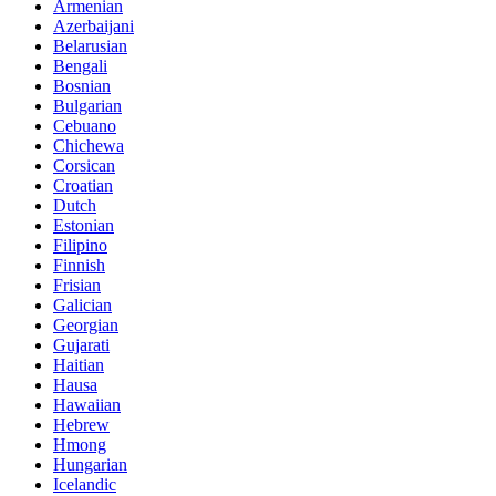
Armenian
Azerbaijani
Belarusian
Bengali
Bosnian
Bulgarian
Cebuano
Chichewa
Corsican
Croatian
Dutch
Estonian
Filipino
Finnish
Frisian
Galician
Georgian
Gujarati
Haitian
Hausa
Hawaiian
Hebrew
Hmong
Hungarian
Icelandic