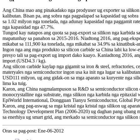
Ang China mao ang pinakadako nga prodyuser ug exporter sa silikon 
kalibutan. Bisan pa, ang sobra nga pagpalapad sa kapasidad ug sobr
sa 1.02 milyon nga tonelada, nga adunay kapasidad nga paggamit rat
nga kapasidad nga 47.7%.
Tungod kay natapos ang quota sa pag-export sa silikon nga karbida 
mapatunhay sa panahon sa 2015-2016. Niadtong 2016, ang pag-eksport 
mikabat sa 111,900 ka tonelada, nga mikabat sa 34.9% sa kinatibuk-an
Ingon nga ang mga produkto sa silicon carbide sa China labi ka low
presyo tali sa pag-export ug import dako kaayo. Kaniadtong 2016, an
import (USD4.3 / kg).
Ang silicon carbide kaylap nga gigamit sa iron & steel, refractories, 
materyales nga semiconductor ingon usa ka init nga lugar sa kalibut
USD111 milyon, ug ang gidak-on sa mga aparato sa kuryente nga sili
lima ka tuig.
Karon, ang China nagmalampuson sa R&D sa semiconductor silicon c
monocrystalline nga substrate, mga silikon nga karbida nga epitaxia
EpiWorld International, Dongguan Tianyu Semiconductor, Global Po
Karon, ang pag-uswag sa mga kristal nga kristal nga silikon ug apa
Technology Development Plan (2006-2020) ug daghan pang ubang mg
sa enerhiya ug smart grid, ang merkado sa semiconductor nga silikon
Oras sa pag-post: Ene-06-2012