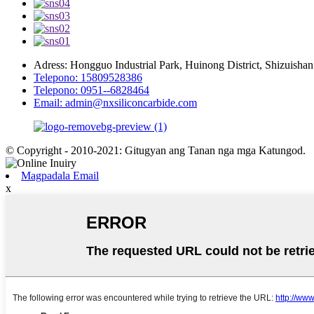
Adress: Hongguo Industrial Park, Huinong District, Shizuishan
Telepono: 15809528386
Telepono: 0951--6828464
Email: admin@nxsiliconcarbide.com
© Copyright - 2010-2021: Gitugyan ang Tanan nga mga Katungod.
Magpadala Email
x