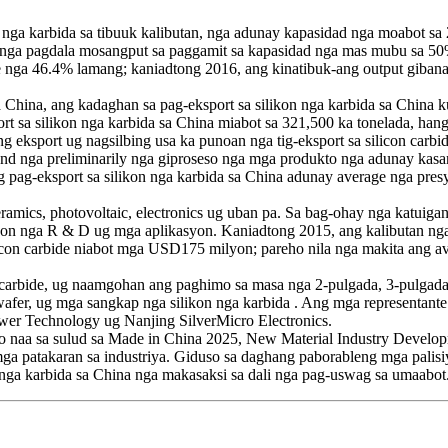
nga karbida sa tibuuk kalibutan, nga adunay kapasidad nga moabot sa 
a nga pagdala mosangput sa paggamit sa kapasidad nga mas mubu sa 50%
e nga 46.4% lamang; kaniadtong 2016, ang kinatibuk-ang output giban
sa China, ang kadaghan sa pag-eksport sa silikon nga karbida sa China
sa silikon nga karbida sa China miabot sa 321,500 ka tonelada, hangto
g eksport ug nagsilbing usa ka punoan nga tig-eksport sa silicon carbi
-end nga preliminarily nga giproseso nga mga produkto nga adunay kas
g pag-eksport sa silikon nga karbida sa China adunay average nga pre
ceramics, photovoltaic, electronics ug uban pa. Sa bag-ohay nga katuiga
anon nga R & D ug mga aplikasyon. Kaniadtong 2015, ang kalibutan nga
con carbide niabot mga USD175 milyon; pareho nila nga makita ang av
arbide, ug naamgohan ang paghimo sa masa nga 2-pulgada, 3-pulgada,
l wafer, ug mga sangkap nga silikon nga karbida . Ang mga representa
wer Technology ug Nanjing SilverMicro Electronics.
rato naa sa sulud sa Made in China 2025, New Material Industry Deve
a patakaran sa industriya. Giduso sa daghang paborableng mga pali
 nga karbida sa China nga makasaksi sa dali nga pag-uswag sa umaabot