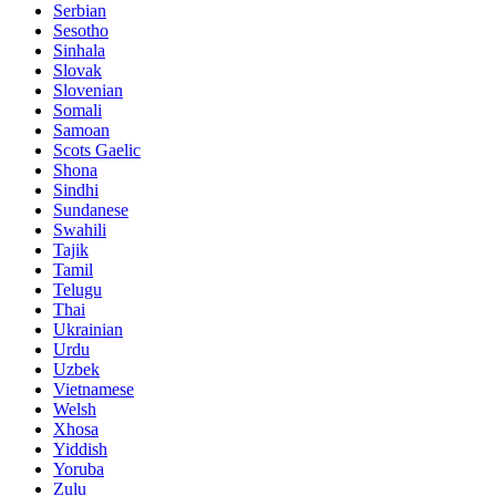
Serbian
Sesotho
Sinhala
Slovak
Slovenian
Somali
Samoan
Scots Gaelic
Shona
Sindhi
Sundanese
Swahili
Tajik
Tamil
Telugu
Thai
Ukrainian
Urdu
Uzbek
Vietnamese
Welsh
Xhosa
Yiddish
Yoruba
Zulu