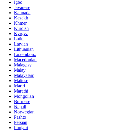
Igbo
Javanese
Kannada
Kazakh
Khmer
Kurdish
Kyrgyz
Latin
Latvian
Lithuanian
Luxembou..
Macedonian
Malagasy
Malay
Malayalam
Maltese
Maori
Marathi
Mongolian
Burmese
Nepali
Norwegian
Pashto
Persian
Punjabi