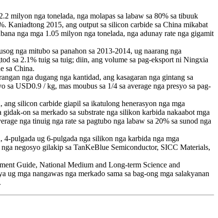
2.2 milyon nga tonelada, nga molapas sa labaw sa 80% sa tibuuk
. Kaniadtong 2015, ang output sa silicon carbide sa China mikabat
abana nga mga 1.05 milyon nga tonelada, nga adunay rate nga gigamit
 kusog nga mitubo sa panahon sa 2013-2014, ug naarang nga
d sa 2.1% tuig sa tuig; diin, ang volume sa pag-eksport ni Ningxia
de sa China.
arangan nga dugang nga kantidad, ang kasagaran nga gintang sa
syo sa USD0.9 / kg, mas moubus sa 1/4 sa average nga presyo sa pag-
n, ang silicon carbide giapil sa ikatulong henerasyon nga mga
 gidak-on sa merkado sa substrate nga silikon karbida nakaabot mga
erage nga tinuig nga rate sa pagtubo nga labaw sa 20% sa sunod nga
 4-pulgada ug 6-pulgada nga silikon nga karbida nga mga
nte nga negosyo gilakip sa TanKeBlue Semiconductor, SICC Materials,
lopment Guide, National Medium and Long-term Science and
siya ug mga nangawas nga merkado sama sa bag-ong mga salakyanan
.