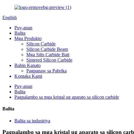
English
Puy-anan
Balita
Mga Produkto
Silicon Carbide
Silicon Carbide Beam
Mga Silts Carbide Batt
Sintered Silicon Carbide
Bahin Kanato
Pagpanaw sa Pabrika
Kontaka Kami
Puy-anan
Balita
Pagpalambo sa mga kristal ug aparato sa silicon carbide
Balita
Balita sa industriya
Pagpalambo sa mga kristal ug aparato sa silicon carb